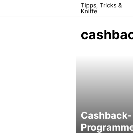
Skip
Tipps, Tricks &
to
Kniffe
content
cashba
Cashback-
Programme