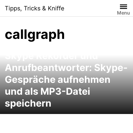
Skip
Tipps, Tricks & Kniffe
to
Menu
content
callgraph
Skype Rekorder und
Anrufbeantworter: Skype-
Gespräche aufnehmen
und als MP3-Datei
speichern