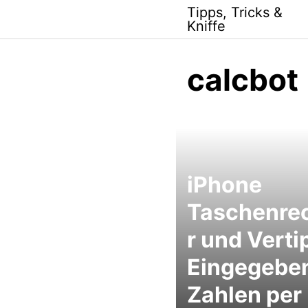
Skip
Tipps, Tricks &
to
Kniffe
content
calcbot
iPhone
Taschenre
r und Verti
Eingegebe
Zahlen per