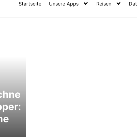
Startseite
Unsere Apps
Reisen
Dat
chne
pper:
ne