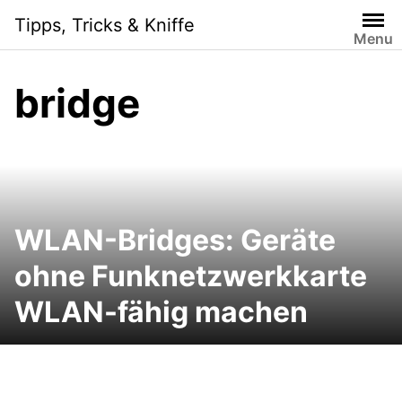
Skip
Tipps, Tricks & Kniffe
to
Menu
content
bridge
WLAN-Bridges: Geräte
ohne Funknetzwerkkarte
WLAN-fähig machen