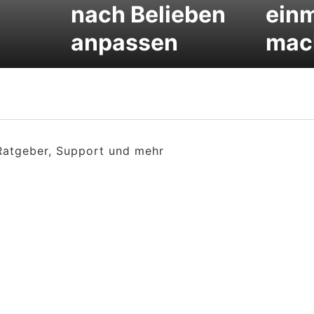
nach Belieben
einm
anpassen
mac
 Ratgeber, Support und mehr