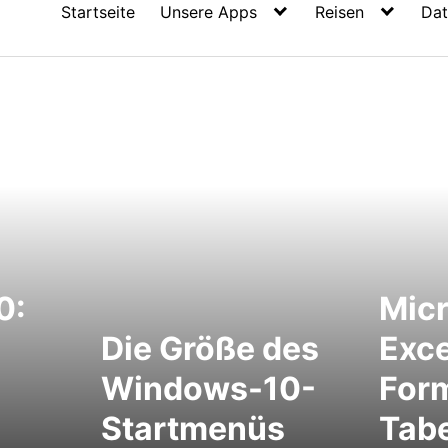
Startseite
Unsere Apps
Reisen
Dat
0:
Micr
Die Größe des
Exce
Windows-10-
Form
Startmenüs
Tabe