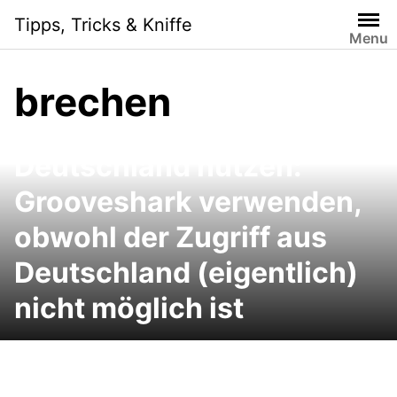
Skip
Tipps, Tricks & Kniffe
to
Menu
content
brechen
Grooveshark in
Deutschland nutzen:
Grooveshark verwenden,
obwohl der Zugriff aus
Deutschland (eigentlich)
nicht möglich ist