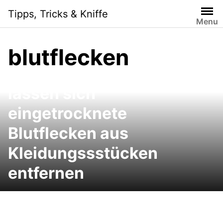
Skip
Tipps, Tricks & Kniffe
to
Menu
content
blutflecken
Blutfleck entfernen: So
lassen sich
eingetrocknete
Blutflecken aus
Kleidungssstücken
entfernen