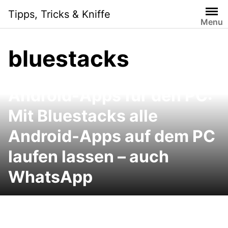
Skip
Tipps, Tricks & Kniffe
to
Menu
content
bluestacks
Android-Apps für den PC:
Mit Bluestacks alle
Android-Apps auf dem PC
laufen lassen – auch
WhatsApp