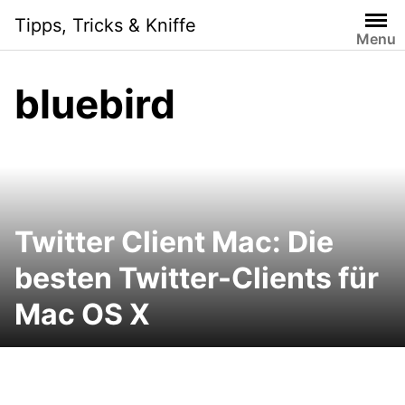
Skip
Tipps, Tricks & Kniffe
to
Menu
content
bluebird
Twitter Client Mac: Die
besten Twitter-Clients für
Mac OS X