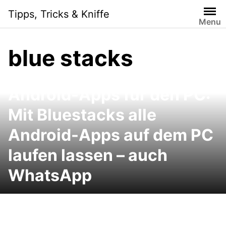
Skip
Tipps, Tricks & Kniffe
to
Menu
content
blue stacks
Android-Apps für den PC:
Mit Bluestacks alle
Android-Apps auf dem PC
laufen lassen – auch
WhatsApp