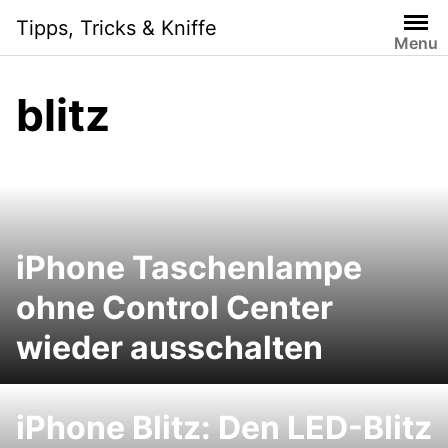
Skip
Tipps, Tricks & Kniffe
to
Menu
content
blitz
iPhone Taschenlampe
ohne Control Center
wieder ausschalten
iPhone Blitz: Den LED-Blitz