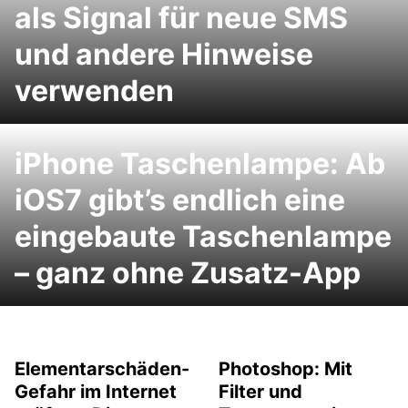
als Signal für neue SMS
und andere Hinweise
verwenden
iPhone Taschenlampe: Ab
iOS7 gibt’s endlich eine
eingebaute Taschenlampe
– ganz ohne Zusatz-App
Elementarschäden-
Photoshop: Mit
Gefahr im Internet
Filter und