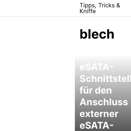
Skip
Tipps, Tricks &
to
Kniffe
content
blech
eSATA-
Schnittstel
für den
Anschluss
externer
eSATA-