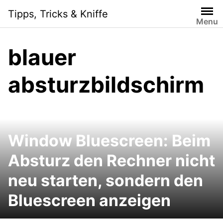
Skip
Tipps, Tricks & Kniffe
to
Menu
content
blauer
absturzbildschirm
Window Bluescreen: Beim
Absturz den Rechner nicht
neu starten, sondern den
Bluescreen anzeigen