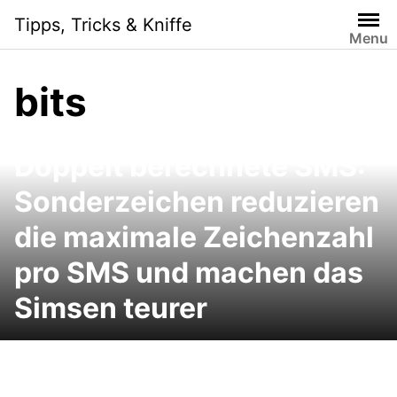
Skip
Tipps, Tricks & Kniffe
to
Menu
content
bits
Doppelt berechnete SMS:
Sonderzeichen reduzieren
die maximale Zeichenzahl
pro SMS und machen das
Simsen teurer