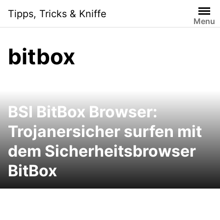
Skip
Tipps, Tricks & Kniffe
to
Menu
content
bitbox
BSI BitBox Browser:
Trojanersicher surfen mit
dem Sicherheitsbrowser
BitBox