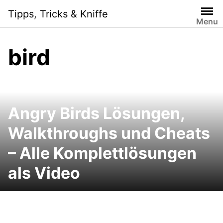
Skip
Tipps, Tricks & Kniffe
to
Menu
content
bird
Angry Birds Lösungen,
Walkthroughs und Cheats
– Alle Komplettlösungen
als Video