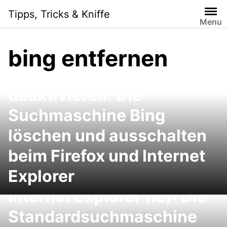
Skip
Tipps, Tricks & Kniffe
to
Menu
content
bing entfernen
Bing entfernen und
deaktivieren: Die
Suchmaschine Bing
löschen und ausschalten
beim Firefox und Internet
Explorer
Internet Explorer (IE): Die
Standardsuchmaschine