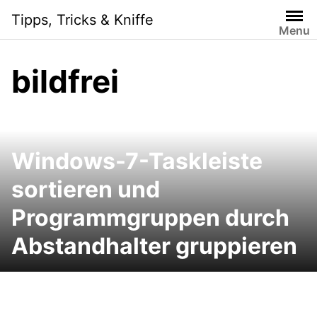
Skip
Tipps, Tricks & Kniffe
to
Menu
content
bildfrei
Windows-7-Taskleiste
sortieren und
Programmgruppen durch
Abstandhalter gruppieren