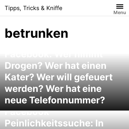
Skip
Tipps, Tricks & Kniffe
to
Menu
content
betrunken
Facebook: Wer nimmt
Drogen? Wer hat einen
Kater? Wer will gefeuert
werden? Wer hat eine
neue Telefonnummer?
Facebook
Peinlichkeitssuche: In