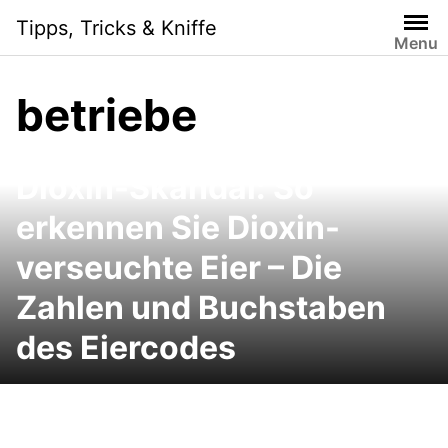
Skip
Tipps, Tricks & Kniffe
to
Menu
content
betriebe
Dioxin-Skandal: So
erkennen Sie Dioxin-
verseuchte Eier – Die
Zahlen und Buchstaben
des Eiercodes