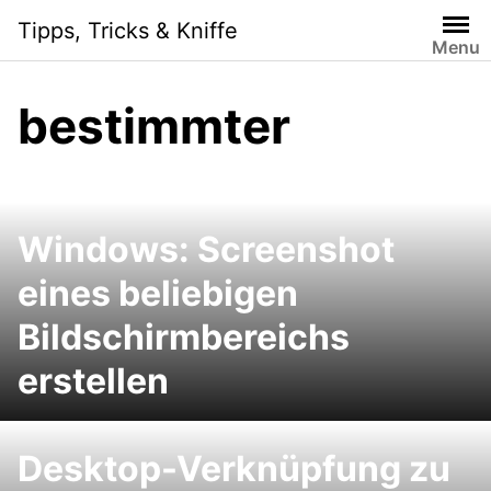
Skip
Tipps, Tricks & Kniffe
to
Menu
content
bestimmter
Windows: Screenshot
eines beliebigen
Bildschirmbereichs
erstellen
Desktop-Verknüpfung zu