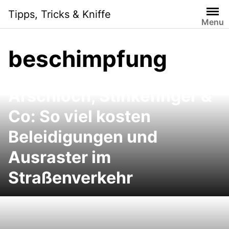
Skip
Tipps, Tricks & Kniffe
to
Menu
content
beschimpfung
Arschloch, Stinkefinger &
Co: So viel kosten
Beleidigungen und
Ausraster im
Straßenverkehr