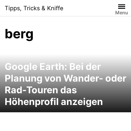
Skip
Tipps, Tricks & Kniffe
to
Menu
content
berg
Google Earth: Bei der
Planung von Wander- oder
Rad-Touren das
Höhenprofil anzeigen