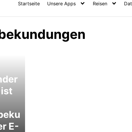
Startseite
Unsere Apps
Reisen
Dat
sbekundungen
nder
ist
beku
r E-