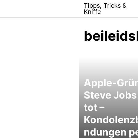
Skip
Tipps, Tricks &
to
Kniffe
content
beileid
Apple-Grü
Steve Jobs 
tot –
Kondolenz
ndungen pe