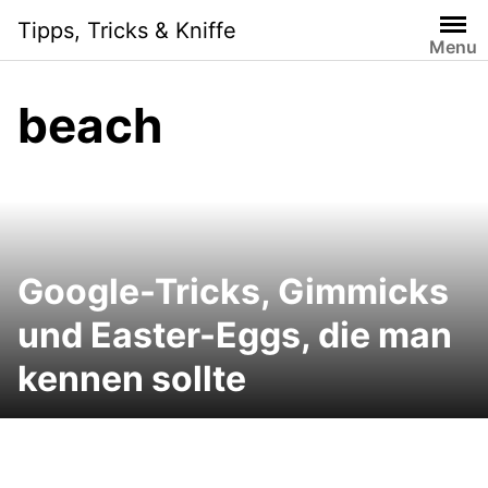
Skip
Tipps, Tricks & Kniffe
to
Menu
content
beach
Google-Tricks, Gimmicks
und Easter-Eggs, die man
kennen sollte