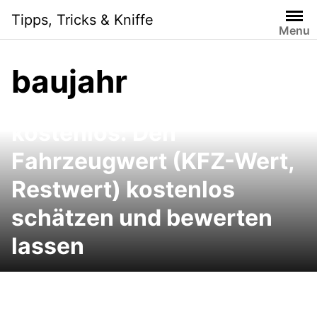
Skip
Tipps, Tricks & Kniffe
to
Menu
content
baujahr
Schwacke Wertermittlung
kostenlos: Den
Fahrzeugwert (KFZ-Wert,
Restwert) kostenlos
schätzen und bewerten
lassen