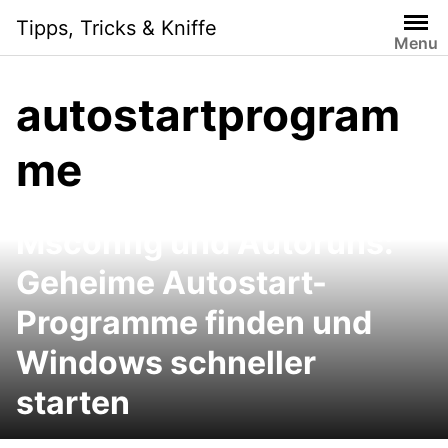
Skip
Tipps, Tricks & Kniffe
to
Menu
content
autostartprogram
me
Msconfig und Autoruns:
Geheime Autostart-
Programme finden und
Windows schneller
starten