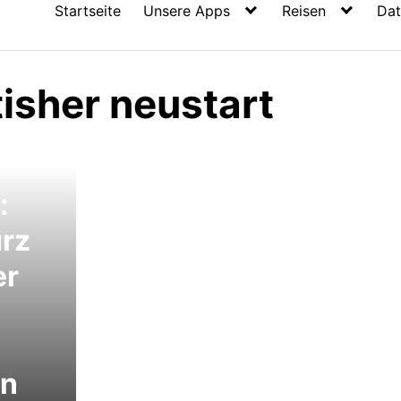
Startseite
Unsere Apps
Reisen
Dat
isher neustart
:
rz
er
en