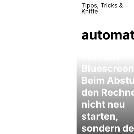
Skip
Tipps, Tricks &
to
Kniffe
content
automat
Window
Bluescreen
Beim Abstu
den Rechn
nicht neu
starten,
sondern d