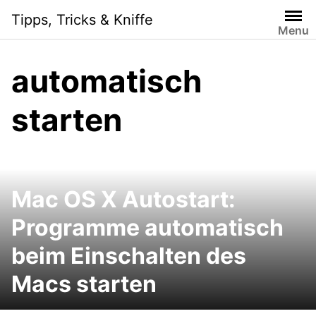
Skip
Tipps, Tricks & Kniffe
to
Menu
content
automatisch
starten
Mac OS X Autostart:
Programme automatisch
beim Einschalten des
Macs starten