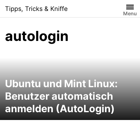
Skip
Tipps, Tricks & Kniffe
to
Menu
content
autologin
Ubuntu und Mint Linux:
Benutzer automatisch
anmelden (AutoLogin)