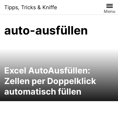
Skip
Tipps, Tricks & Kniffe
to
Menu
content
auto-ausfüllen
Excel AutoAusfüllen:
Zellen per Doppelklick
automatisch füllen