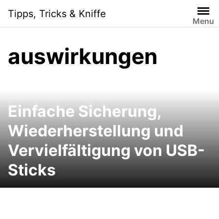
Skip
Tipps, Tricks & Kniffe
to
Menu
content
auswirkungen
Einfache Sicherung,
Wiederherstellung und
Vervielfältigung von USB-
Sticks