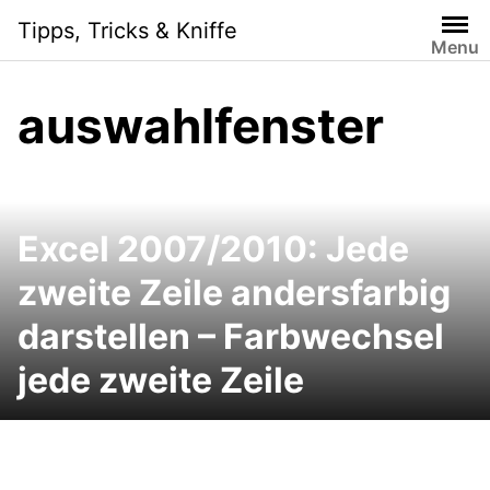
Skip
Tipps, Tricks & Kniffe
to
Menu
content
auswahlfenster
Excel 2007/2010: Jede
zweite Zeile andersfarbig
darstellen – Farbwechsel
jede zweite Zeile