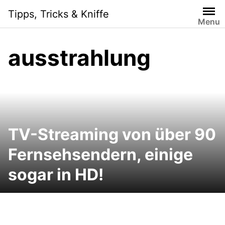
Skip
Tipps, Tricks & Kniffe
to
Menu
content
ausstrahlung
TV-Streaming von über 90
Fernsehsendern, einige
sogar in HD!