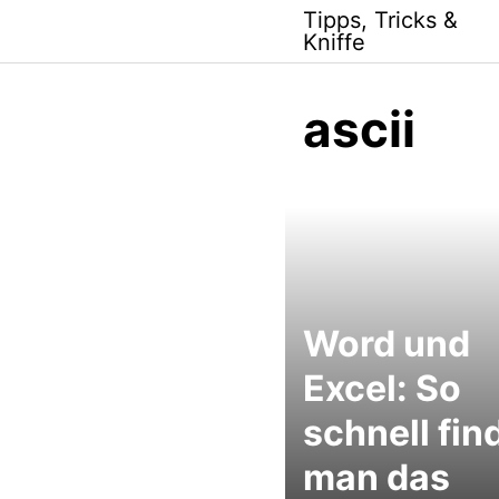
Skip
Tipps, Tricks &
to
Kniffe
content
ascii
Word und
Excel: So
schnell fin
man das