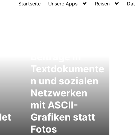
Startseite
Unsere Apps
Reisen
Dat
ASCII-Art:
Eigene
Beiträge in
Textdokumente
n und sozialen
Netzwerken
mit ASCII-
det
Grafiken statt
Fotos