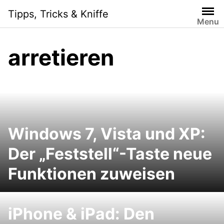
Skip
Tipps, Tricks & Kniffe
to
Menu
content
arretieren
Windows 7, Vista und XP:
Der „Feststell“-Taste neue
Funktionen zuweisen
iPhone & iPad: Den