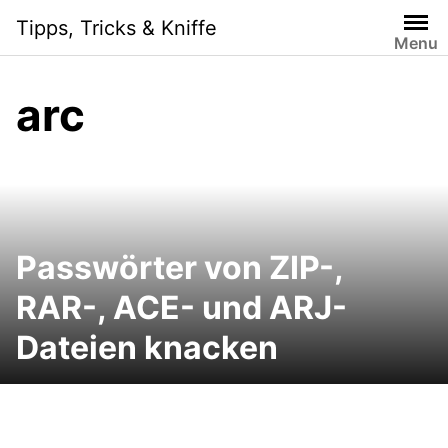
Skip
Tipps, Tricks & Kniffe
to
Menu
content
arc
Passwörter von ZIP-,
RAR-, ACE- und ARJ-
Dateien knacken