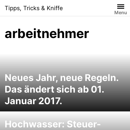
Skip
Tipps, Tricks & Kniffe
to
Menu
content
arbeitnehmer
Neues Jahr, neue Regeln.
Das ändert sich ab 01.
Januar 2017.
Hochwasser: Steuer-