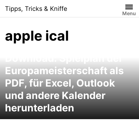
Skip
Tipps, Tricks & Kniffe
to
Menu
content
apple ical
Fußball-EM 2012
Download: Spielplan der
Europameisterschaft als
PDF, für Excel, Outlook
und andere Kalender
herunterladen