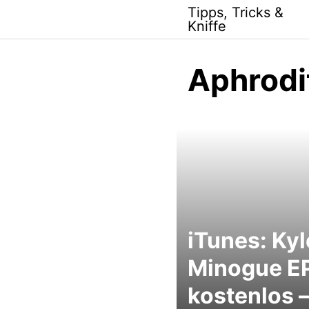
Skip
Tipps, Tricks &
to
Kniffe
content
Aphrodi
iTunes: Kyl
Minogue E
kostenlos –