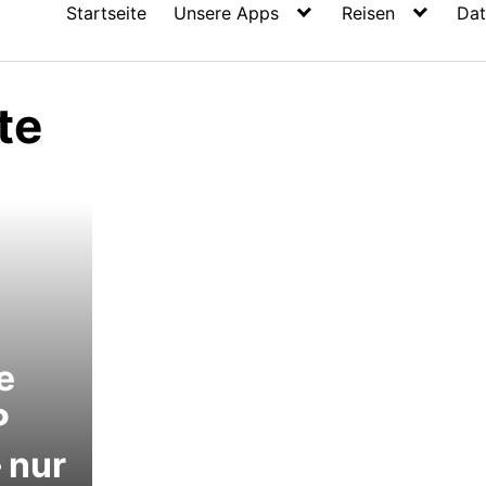
Startseite
Unsere Apps
Reisen
Dat
te
e
P
 nur