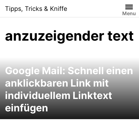
Skip
Tipps, Tricks & Kniffe
to
Menu
content
anzuzeigender text
Google Mail: Schnell einen
anklickbaren Link mit
individuellem Linktext
einfügen