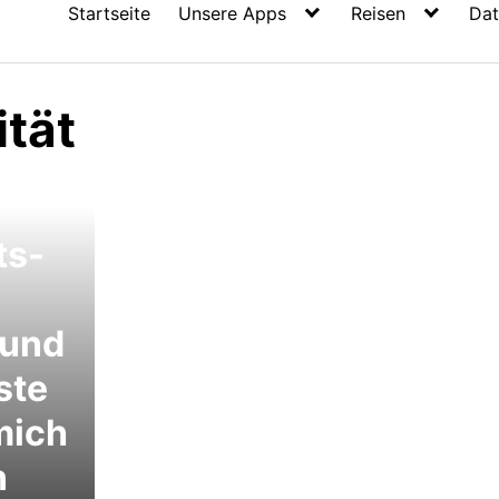
Startseite
Unsere Apps
Reisen
Dat
tät
ts-
 und
ste
mich
n