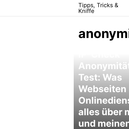
Skip
Tipps, Tricks &
to
Kniffe
content
anonymi
IP-Check
Anonymitä
Test: Was
Webseiten
Onlinedien
alles über 
und meine