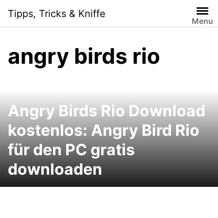
Skip
Tipps, Tricks & Kniffe
to
Menu
content
angry birds rio
Angry Birds Rio Download
kostenlos: Angry Bird Rio
für den PC gratis
downloaden