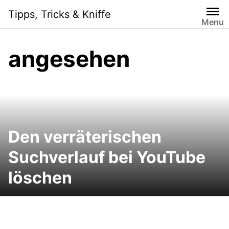
Skip
Tipps, Tricks & Kniffe
to
Menu
content
angesehen
Den verräterischen
Suchverlauf bei YouTube
löschen