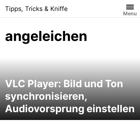
Skip
Tipps, Tricks & Kniffe
to
Menu
content
angeleichen
VLC Player: Bild und Ton
synchronisieren,
Audiovorsprung einstellen