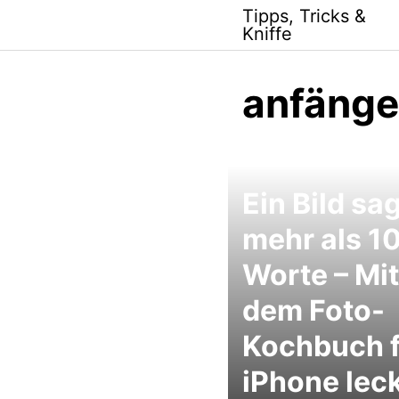
Skip
Tipps, Tricks &
to
Kniffe
content
anfänge
Ein Bild sa
mehr als 1
Worte – Mit
dem Foto-
Kochbuch f
iPhone lec