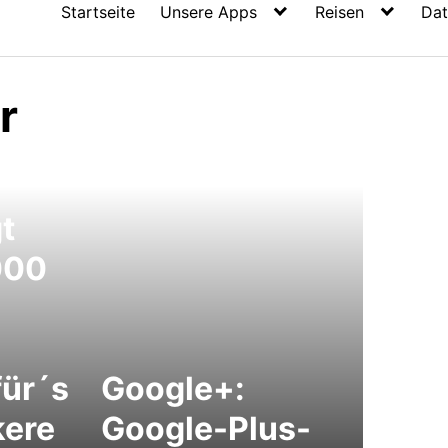
Startseite
Unsere Apps
Reisen
Dat
r
gt
000
ür´s
Google+:
kere
Google-Plus-