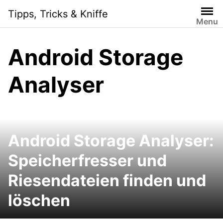
Skip
Tipps, Tricks & Kniffe
to
Menu
content
Android Storage
Analyser
Android Storage Analyser:
Speicherfresser und
Riesendateien finden und
löschen