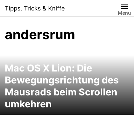
Skip
Tipps, Tricks & Kniffe
to
Menu
content
andersrum
Mac OS X Lion: Die
Bewegungsrichtung des
Mausrads beim Scrollen
umkehren