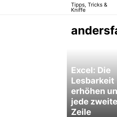
Skip
Tipps, Tricks &
to
Kniffe
content
andersf
Excel: Die
Lesbarkeit
erhöhen u
jede zweit
Zeile