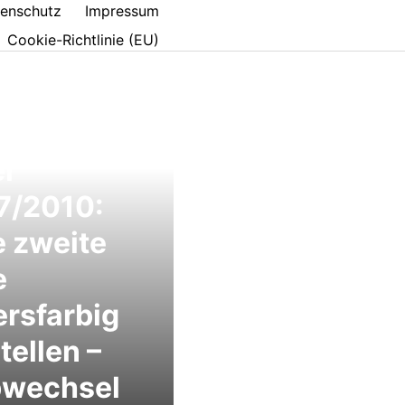
enschutz
Impressum
Cookie-Richtlinie (EU)
l
7/2010:
 zweite
e
rsfarbig
tellen –
bwechsel