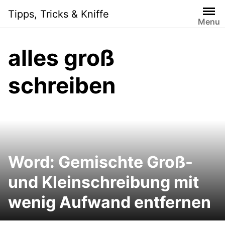
Skip
Tipps, Tricks & Kniffe
to
Menu
content
alles groß
schreiben
Word: Gemischte Groß-
und Kleinschreibung mit
wenig Aufwand entfernen